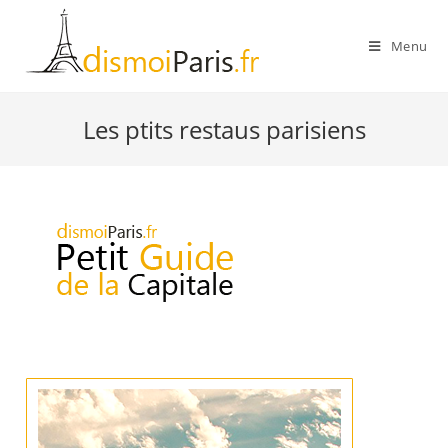
Skip
to
Menu
content
Les ptits restaus parisiens